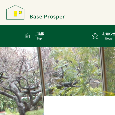
ご挨拶
お知ら
Top
News